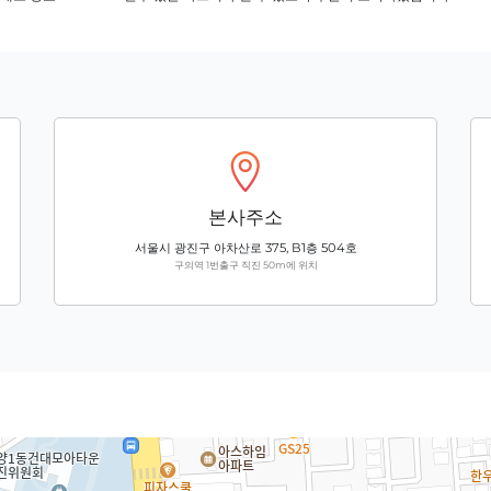
본사주소
서울시 광진구 아차산로 375, B1층 504호
구의역 1번출구 직진 50m에 위치