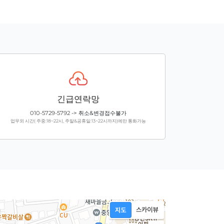
긴급연락망
010-5729-5792
-> 취소&변경접수불가
업무외 시간( 주중:18~22시, 주말&공휴일:13~22시까지)에만 통화가능