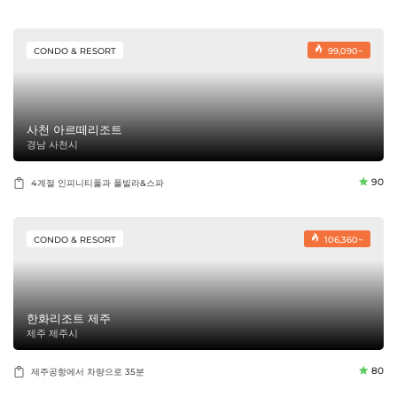
CONDO & RESORT
99,090~
사천 아르떼리조트
경남 사천시
90
4계절 인피니티풀과 풀빌라&스파
CONDO & RESORT
106,360~
한화리조트 제주
제주 제주시
80
제주공항에서 차량으로 35분