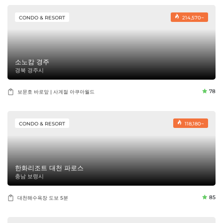
CONDO & RESORT
214,570~
소노캄 경주
경북 경주시
78
보문호 바로앞 | 사계절 아쿠아월드
CONDO & RESORT
118,180~
한화리조트 대천 파로스
충남 보령시
85
대천해수욕장 도보 5분