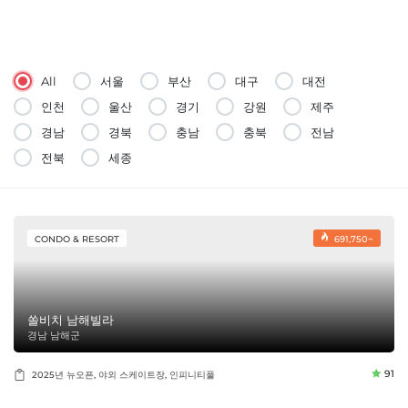
All
서울
부산
대구
대전
인천
울산
경기
강원
제주
경남
경북
충남
충북
전남
전북
세종
CONDO & RESORT
691,750~
쏠비치 남해빌라
경남 남해군
91
2025년 뉴오픈, 야외 스케이트장, 인피니티풀