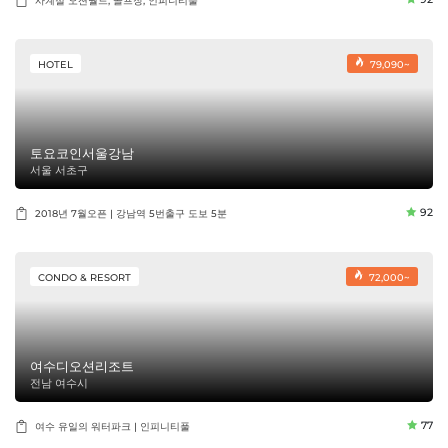
사계절 오션월드, 골프장, 인피니티풀
HOTEL
79,090~
토요코인서울강남
서울 서초구
92
2018년 7월오픈 | 강남역 5번출구 도보 5분
CONDO & RESORT
72,000~
여수디오션리조트
전남 여수시
77
여수 유일의 워터파크 | 인피니티풀