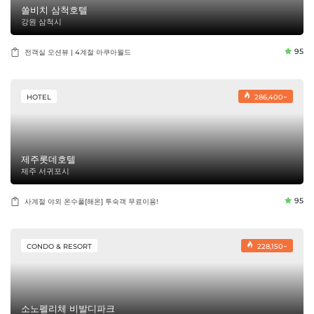
쏠비치 삼척호텔
강원 삼척시
95
전객실 오션뷰 | 4계절 아쿠아월드
HOTEL
286,400~
제주롯데호텔
제주 서귀포시
95
사계절 야외 온수풀[해온] 투숙객 무료이용!
CONDO & RESORT
228,150~
소노펠리체 비발디파크