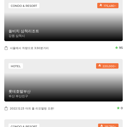
CONDO & RESORT
175,480~
쏠비치 삼척리조트
강원 삼척시
95
서울에서 차량으로 3:30분거리
HOTEL
220,000~
롯데호텔부산
부산 부산진구
0
2022.12.23 야외 풀 리모델링 오픈!
CONDO & RESORT
191,760~