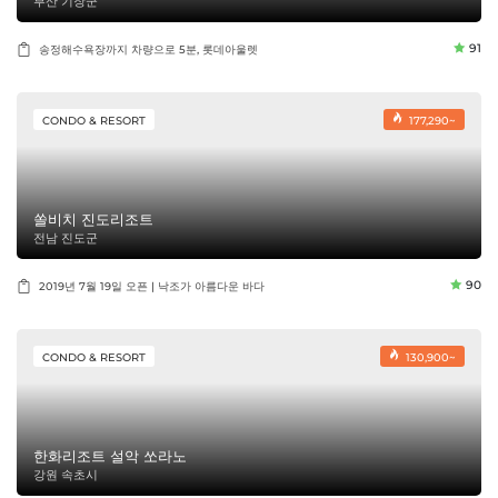
부산 기장군
91
송정해수욕장까지 차량으로 5분, 롯데아울렛
CONDO & RESORT
177,290~
쏠비치 진도리조트
전남 진도군
90
2019년 7월 19일 오픈 | 낙조가 아름다운 바다
CONDO & RESORT
130,900~
한화리조트 설악 쏘라노
강원 속초시