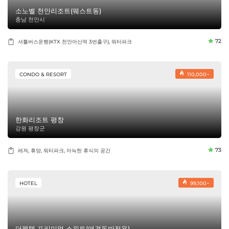
소노벨 천안리조트(웨스트동)
충남 천안시
72
셔틀버스운행(KTX 천안아산역 3번출구), 워터파크
CONDO & RESORT
110,000~
한화리조트 평창
강원 평창군
73
레져, 휴양, 워터파크, 아늑한 휴식의 공간
HOTEL
99,100~
더펫텔 프리미엄 스위트(애견동반전용)