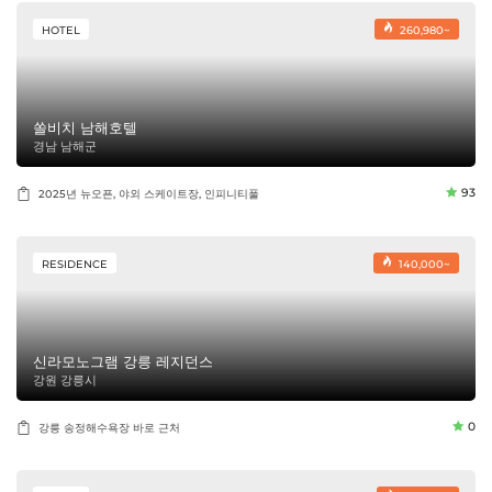
HOTEL
260,980~
쏠비치 남해호텔
경남 남해군
93
2025년 뉴오픈, 야외 스케이트장, 인피니티풀
RESIDENCE
140,000~
신라모노그램 강릉 레지던스
강원 강릉시
0
강릉 송정해수욕장 바로 근처