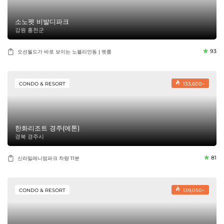
소노펫 비발디파크
강원 홍천군
93
오션월드가 바로 보이는 노블리안동 | 펫룸
CONDO & RESORT
133,600~
한화리조트 경주(에톤)
경북 경주시
81
신라밀레니엄파크 차량 11분
CONDO & RESORT
139,050~