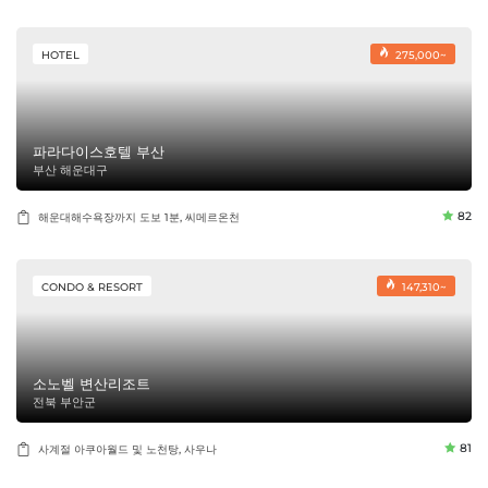
HOTEL
275,000~
파라다이스호텔 부산
부산 해운대구
82
해운대해수욕장까지 도보 1분, 씨메르온천
CONDO & RESORT
147,310~
소노벨 변산리조트
전북 부안군
81
사계절 아쿠아월드 및 노천탕, 사우나