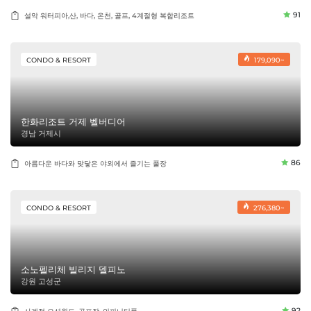
91
설악 워터피아,산, 바다, 온천, 골프, 4계절형 복합리조트
CONDO & RESORT
179,090~
한화리조트 거제 벨버디어
경남 거제시
86
아름다운 바다와 맞닿은 야외에서 즐기는 풀장
CONDO & RESORT
276,380~
소노펠리체 빌리지 델피노
강원 고성군
92