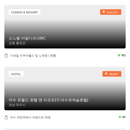
CONDO & RESORT
149,120~
소노벨 비발디파크BC
강원 홍천군
80
사계절 아쿠아월드 및 노천탕 | 펫룸
HOTEL
38,181~
여수 유월드 호텔 앤 리조트(구,여수유캐슬호텔)
전남 여수시
81
여수 여천역에서 차량으로 10분