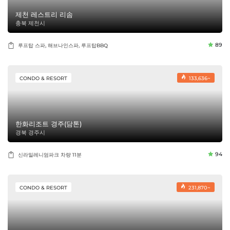
제천 레스트리 리솜
충북 제천시
89
루프탑 스파, 해브나인스파, 루프탑BBQ
CONDO & RESORT
133,636~
한화리조트 경주(담톤)
경북 경주시
94
신라밀레니엄파크 차량 11분
CONDO & RESORT
231,870~