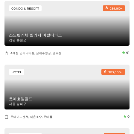
CONDO & RESORT
259,160~
소노펠리체 빌리지 비발디파크
강원 홍천군
91
4계절 인피니티풀, 실내수영장, 골프장
HOTEL
303,000~
롯데호텔월드
서울 송파구
0
롯데어드벤쳐, 석촌호수, 롯데몰