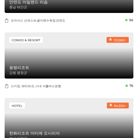
안면도 아일랜드 리솜
충남 태안군
96
오아식스 선셋스파,꽃지해수욕장,안면도
CONDO & RESORT
113,360~
용평리조트
강원 평창군
76
스키장, 워터파크, 시내 셔틀버스운행
HOTEL
94,550~
한화리조트 마티에 오시리아