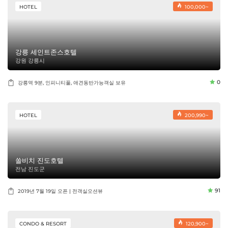
HOTEL
100,000~
강릉 세인트존스호텔
강원 강릉시
0
강릉역 9분, 인피니티풀, 애견동반가능객실 보유
HOTEL
200,990~
쏠비치 진도호텔
전남 진도군
91
2019년 7월 19일 오픈 | 전객실오션뷰
CONDO & RESORT
120,900~