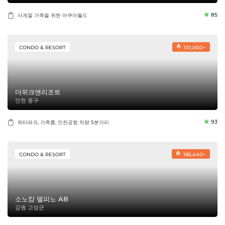
85
사계절 가족을 위한 아쿠아월드
CONDO & RESORT
110,000~
더위크앤리조트
인천 중구
93
워터파크, 가족룸, 인천공항 차량 5분거리
CONDO & RESORT
185,440~
소노캄 델피노 AB
강원 고성군