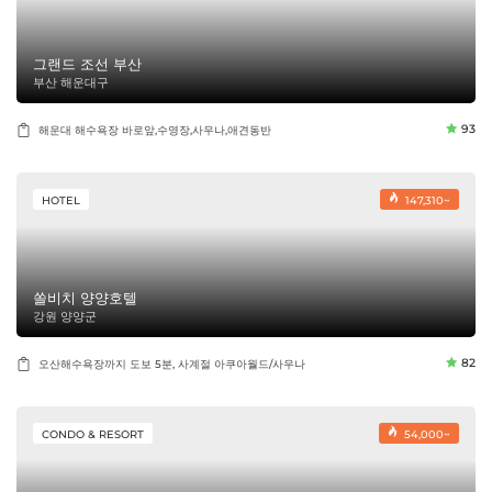
그랜드 조선 부산
부산 해운대구
93
해운대 해수욕장 바로앞,수영장,사우나,애견동반
HOTEL
147,310~
쏠비치 양양호텔
강원 양양군
82
오산해수욕장까지 도보 5분, 사계절 아쿠아월드/사우나
CONDO & RESORT
54,000~