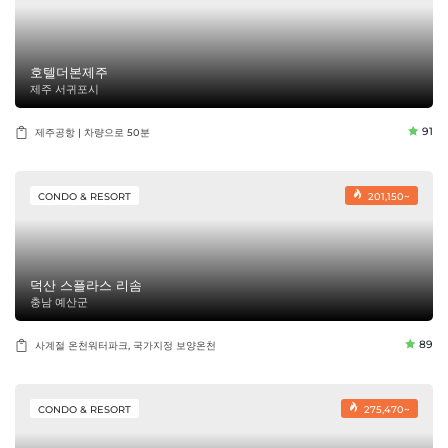
호텔더본제주
제주 서귀포시
91
제주공항 | 차량으로 50분
CONDO & RESORT
201,150~
덕산 스플라스 리솜
충남 예산군
89
사계절 온천워터파크, 국가지정 보양온천
CONDO & RESORT
275,470~