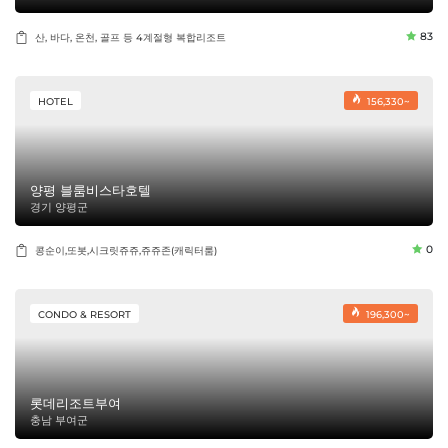
83
산, 바다, 온천, 골프 등 4계절형 복합리조트
HOTEL
156,330~
양평 블룸비스타호텔
경기 양평군
0
콩순이,또봇,시크릿쥬쥬,쥬쥬존(캐릭터룸)
CONDO & RESORT
196,300~
롯데리조트부여
충남 부여군