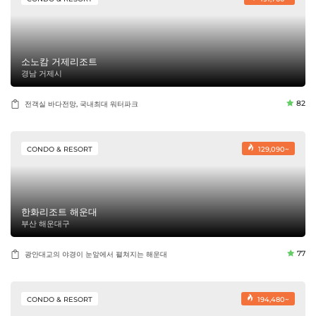
소노캄 거제리조트
경남 거제시
82
전객실 바다전망, 국내최대 워터파크
CONDO & RESORT
129,090~
한화리조트 해운대
부산 해운대구
77
광안대교의 야경이 눈앞에서 펼쳐지는 해운대
CONDO & RESORT
194,480~