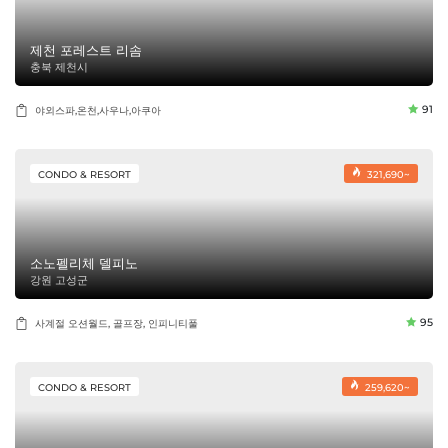
제천 포레스트 리솜
충북 제천시
91
야외스파,온천,사우나,아쿠아
CONDO & RESORT
321,690~
소노펠리체 델피노
강원 고성군
95
사계절 오션월드, 골프장, 인피니티풀
CONDO & RESORT
259,620~