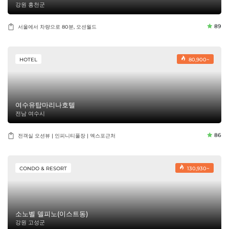
강원 홍천군
89
서울에서 차량으로 80분, 오션월드
HOTEL
80,900~
여수유탑마리나호텔
전남 여수시
86
전객실 오션뷰 | 인피니티풀장 | 엑스포근처
CONDO & RESORT
130,930~
소노벨 델피노(이스트동)
강원 고성군