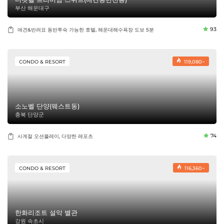
부산 해운대구
93
애견&반려묘 동반투숙 가능한 호텔, 해운대해수욕장 도보 5분
CONDO & RESORT
119,080~
소노벨 단양(웨스트동)
충북 단양군
74
사계절 오션플레이, 다양한 레포츠
CONDO & RESORT
116,360~
한화리조트 설악 별관
강원 속초시