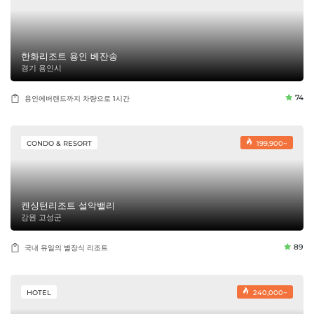
한화리조트 용인 베잔송
경기 용인시
74
용인에버랜드까지 차량으로 1시간
CONDO & RESORT
199,900~
켄싱턴리조트 설악밸리
강원 고성군
89
국내 유일의 별장식 리조트
HOTEL
240,000~