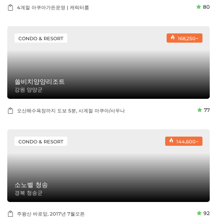
80
4계절 아쿠아가든운영 | 캐릭터룸
CONDO & RESORT
168,250~
쏠비치양양리조트
강원 양양군
77
오산해수욕장까지 도보 5분, 사계절 아쿠아/사우나
CONDO & RESORT
144,600~
소노벨 청송
경북 청송군
92
주왕산 바로앞, 2017년 7월오픈