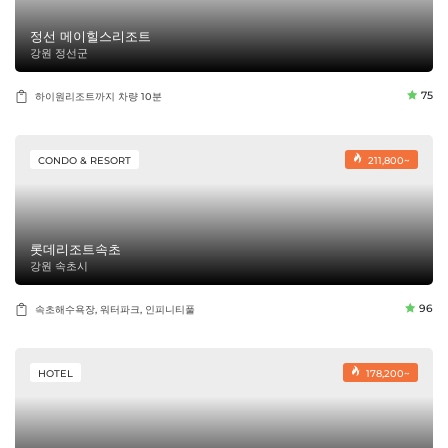
정선 메이힐스리조트
강원 정선군
75
하이원리조트까지 차량 10분
CONDO & RESORT
211,800~
롯데리조트속초
강원 속초시
96
속초해수욕장, 워터파크, 인피니티풀
HOTEL
178,200~