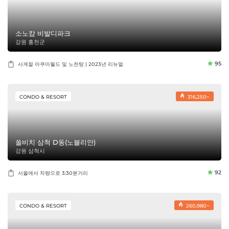
소노캄 비발디파크
강원 홍천군
95
사계절 아쿠아월드 및 노천탕 | 2023년 리뉴얼
CONDO & RESORT
316,250~
쏠비치 삼척 D동(노블리안)
강원 삼척시
92
서울에서 차량으로 3:30분거리
CONDO & RESORT
260,980~