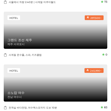
73
서울에서 차량 2:40분 | 사계절 아쿠아월드
HOTEL
297,500~
그랜드 조선 제주
제주 서귀포시
0
사계절 온수풀, 스파, 키즈클럽
HOTEL
245,990~
소노캄 여수
전남 여수시
83
전객실 바다전망, 여수엑스포까지 도보 10분