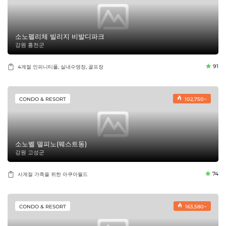
소노펠리체 빌리지 비발디파크
강원 홍천군
91
4계절 인피니티풀, 실내수영장, 골프장
CONDO & RESORT
102,750~
소노벨 델피노(웨스트동)
강원 고성군
74
사계절 가족을 위한 아쿠아월드
CONDO & RESORT
163,580~