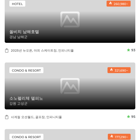
HOTEL
260,980~
쏠비치 남해호텔
경남 남해군
93
2025년 뉴오픈, 야외 스케이트장, 인피니티풀
CONDO & RESORT
321,690~
소노펠리체 델피노
강원 고성군
95
사계절 오션월드, 골프장, 인피니티풀
CONDO & RESORT
177,290~