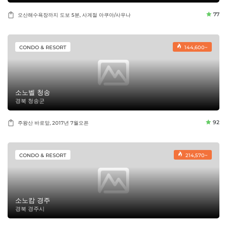
77
오산해수욕장까지 도보 5분, 사계절 아쿠아/사우나
CONDO & RESORT
144,600~
소노벨 청송
경북 청송군
92
주왕산 바로앞, 2017년 7월오픈
CONDO & RESORT
214,570~
소노캄 경주
경북 경주시