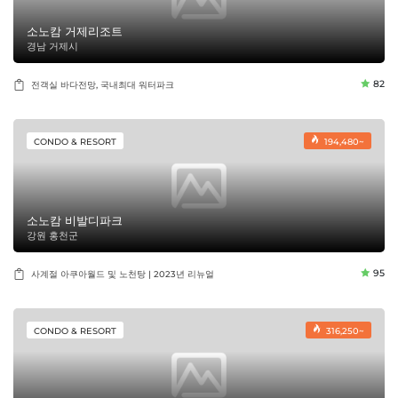
소노캄 거제리조트
경남 거제시
82
전객실 바다전망, 국내최대 워터파크
CONDO & RESORT
194,480~
소노캄 비발디파크
강원 홍천군
95
사계절 아쿠아월드 및 노천탕 | 2023년 리뉴얼
CONDO & RESORT
316,250~