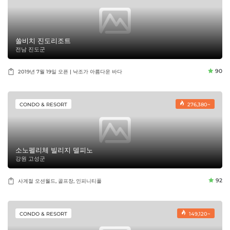
쏠비치 진도리조트
전남 진도군
90
2019년 7월 19일 오픈 | 낙조가 아름다운 바다
CONDO & RESORT
276,380~
소노펠리체 빌리지 델피노
강원 고성군
92
사계절 오션월드, 골프장, 인피니티풀
CONDO & RESORT
149,120~