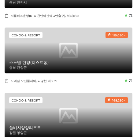
충남 천안시
72
셔틀버스운행(KTX 천안아산역 3번출구), 워터파크
CONDO & RESORT
119,080~
소노벨 단양(웨스트동)
충북 단양군
74
사계절 오션플레이, 다양한 레포츠
CONDO & RESORT
168,250~
쏠비치양양리조트
강원 양양군