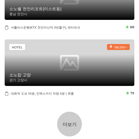
소노벨 천안리조트(이스트동)
충남 천안시
88
셔틀버스운행(KTX 천안아산역 3번출구), 워터파크
HOTEL
180,910~
소노캄 고양
경기 고양시
79
대화역 도보 10분, 킨텍스까지 차량 5분 | 펫룸
더보기