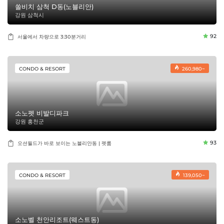
쏠비치 삼척 D동(노블리안)
강원 삼척시
92
서울에서 차량으로 3:30분거리
CONDO & RESORT
260,980~
소노펫 비발디파크
강원 홍천군
93
오션월드가 바로 보이는 노블리안동 | 펫룸
CONDO & RESORT
139,050~
소노벨 천안리조트(웨스트동)