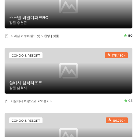
소노벨 비발디파크BC
강원 홍천군
80
사계절 아쿠아월드 및 노천탕 | 펫룸
CONDO & RESORT
175,480~
쏠비치 삼척리조트
강원 삼척시
95
서울에서 차량으로 3:30분거리
CONDO & RESORT
191,760~