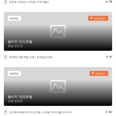
78
보문호 바로앞 | 사계절 아쿠아월드
HOTEL
200,990~
쏠비치 진도호텔
전남 진도군
91
2019년 7월 19일 오픈 | 전객실오션뷰
HOTEL
147,310~
쏠비치 양양호텔
강원 양양군
82
오산해수욕장까지 도보 5분, 사계절 아쿠아월드/사우나