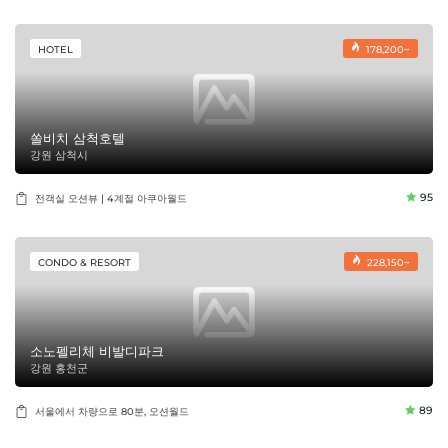
HOTEL
178,200~
쏠비치 삼척호텔
강원 삼척시
95
전객실 오션뷰 | 4계절 아쿠아월드
CONDO & RESORT
228,150~
소노펠리체 비발디파크
강원 홍천군
89
서울에서 차량으로 80분, 오션월드