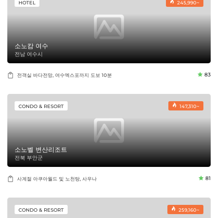
HOTEL
245,990~
소노캄 여수
전남 여수시
83
전객실 바다전망, 여수엑스포까지 도보 10분
CONDO & RESORT
147,310~
소노벨 변산리조트
전북 부안군
81
사계절 아쿠아월드 및 노천탕, 사우나
CONDO & RESORT
259,160~