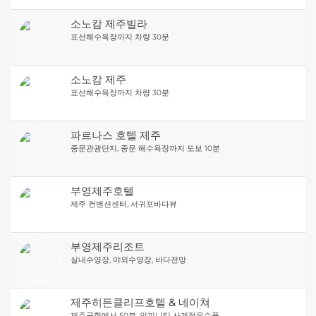
소노캄 제주빌라
표선해수욕장까지 차량 30분
소노캄 제주
표선해수욕장까지 차량 30분
파르나스 호텔 제주
중문관광단지, 중문 해수욕장까지 도보 10분
부영제주호텔
제주 컨벤션센터, 서귀포바다뷰
부영제주리조트
실내수영장, 야외수영장, 바다전망
제주히든클리프호텔 & 네이쳐
제주공항에서 50분, 인피니티 사계절온수풀