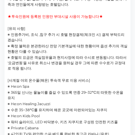
족과 연인들에게 사랑받는 호텔입니다.
★투숙인원에 등록된 인원만 부대시설 사용이 가능합니다★
[유의 사항]
※ 인원추가비, 조식 ,침구 추가 시 호텔 현장결제(체크인 시) 결제 부탁드리
겠습니다.
※ 확정 블럭은 본관한라산 전망 기본객실에 대한 현황이며 옵션 추가의 객실
현황은 다를 수 있습니다.
※ 호텔의 요금은 객실점유율과 현지사정에 따라 수시로 변동됩니다. 따라서
'요금변동'을 사유로 취소나 변경을 원하실 경우 그에 따른 수수료가 규정대
로 적용 됩니다.
[사계절 야외 온수풀(해온) 투숙객 무료 이용 서비스]
※ He:on Spa
※ 365일 신나는 물놀이를 즐길 수 있도록 연중 29~32℃의 따뜻한 수온을
유지
※ He:on Healing Jacuzzi
※ 수온 35~38℃를 유지하며 해온 곳곳에 마련되어있는 자쿠지
※ He:on Kids Pool
※ 워터 슬라이드, LED 바닥분수, 키즈 자쿠지로 구성된 안전한 키즈풀
※ Private Cabana
※ 42인치 TV와 편안한 쇼파 베드를 완비한 최고급 카바나 (유료)