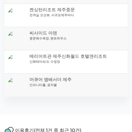
켄싱턴리조트 제주중문
전객실 오션뷰, 서귀포제주바다
씨사이드 아덴
중문해수욕장, 펜트하우스
메리어트관 제주신화월드 호텔앤리조트
신화테마파크, 수영장
머큐어 앰배서더 제주
인피니티풀, 곶자왈
이용후기(전체 1건 중 최근 10건)