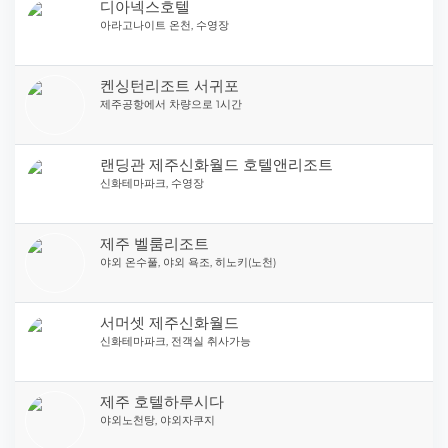
디아넥스호텔
아라고나이트 온천, 수영장
켄싱턴리조트 서귀포
제주공항에서 차량으로 1시간
랜딩관 제주신화월드 호텔앤리조트
신화테마파크, 수영장
제주 벨룸리조트
야외 온수풀, 야외 욕조, 히노키(노천)
서머셋 제주신화월드
신화테마파크, 전객실 취사가능
제주 호텔하루시다
야외노천탕, 야외자쿠지