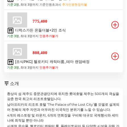
기준 2명
, 최대 3명까지 기준인원초과시
추가인원현장지불
775,400
디럭스가든 온돌더블+2인 조식
기준 3명
, 최대 3명까지
인원추가불가
808,400
[조식PKG] 헬로키티 캐릭터룸_테마 랜덤배정
기준 3명
, 최대 3명까지
인원추가불가
소개
환상의 섬 제주도 중문관광단지에 위치한 롯데호텔 제주는 500개의 객실을
갖춘 한국 최고의 리조트호텔입니다.
남아프리카의 리조트 호텔 ‘The Palace of the Lost City’를 모델로 설계되
어 천혜의 제주 자연과 어우러진 이국적인 분위기를 느낄 수 있습니다.
4개의 레스토랑 및 라운지, 6개의 연회장을 구비해 대규모 국제행사와 세미
나에 최적일 뿐만 아니라
사계절 온수풀, 헬로키티 캐릭터 룸, 플레이토피아 등 다양한 시설을 갖춰 가