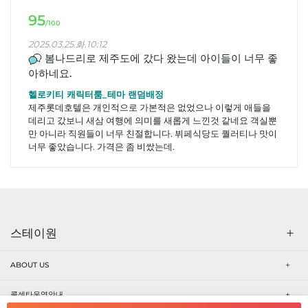
95
/100
2025.03.25.화.10:12
봄나드리로 제주도에 갔다 왔는데 아이들이 너무 좋
아하네요.
헬로키티 캐릭터룸_테마 랜덤배정
제주롯데호텔은 개인적으로 가본적은 없었으나 이렇게 애들을
데리고 갔보니 새삼 여행에 의미를 새롭게 느낀것 같네요 객실뿐
만 아니라 직원들이 너무 친절합니다. 뷔페식당도 퀄러티나 맛이
너무 좋았습니다. 가격은 좀 비쌌는데.
스테이원
ABOUT US
콜센타운영안내